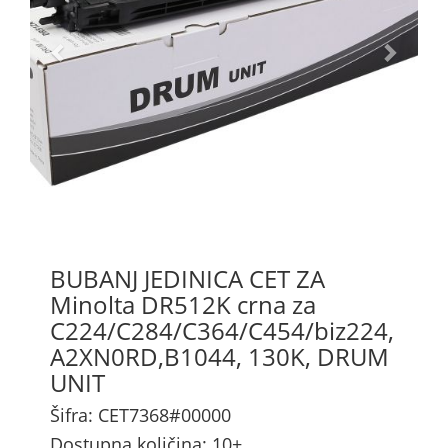
BUBANJ JEDINICA CET ZA
Minolta DR512K crna za
C224/C284/C364/C454/biz224,
A2XN0RD,B1044, 130K, DRUM
UNIT
Šifra: CET7368#00000
Dostupna količina: 10+