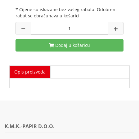
* Cijene su iskazane bez vašeg rabata. Odobreni
rabat se obračunava u košarici.
Dodaj u košaricu
Opis proizvoda
K.M.K.-PAPIR D.O.O.