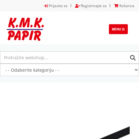
Prijavite se
Registrirajte se
Košarica
TOGGLE
MENU
NAVIGATION
Previous
Next