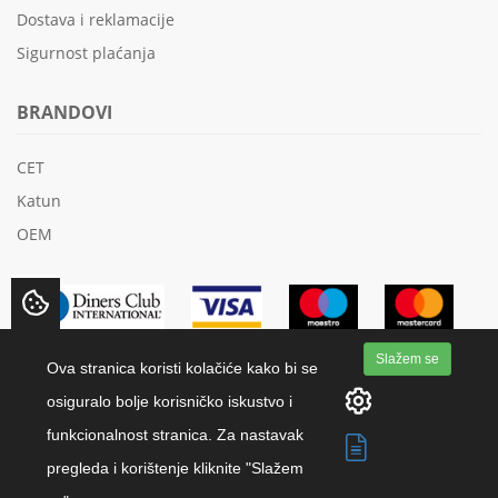
Dostava i reklamacije
Sigurnost plaćanja
BRANDOVI
CET
Katun
OEM
Slažem se
Ova stranica koristi kolačiće kako bi se
osiguralo bolje korisničko iskustvo i
funkcionalnost stranica. Za nastavak
Copyright 2018 K.M.K.-Papir d.o.o. | All rights reserved.
pregleda i korištenje kliknite "Slažem