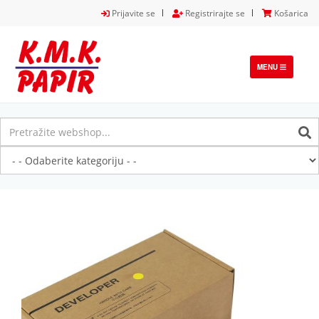
Prijavite se
Registrirajte se
Košarica
TOGGLE
MENU
NAVIGATION
Previous
Next