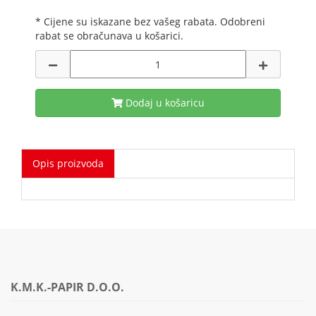
* Cijene su iskazane bez vašeg rabata. Odobreni
rabat se obračunava u košarici.
Dodaj u košaricu
Opis proizvoda
K.M.K.-PAPIR D.O.O.