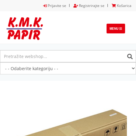
Prijavite se
Registrirajte se
Košarica
TOGGLE
MENU
NAVIGATION
Previous
Next