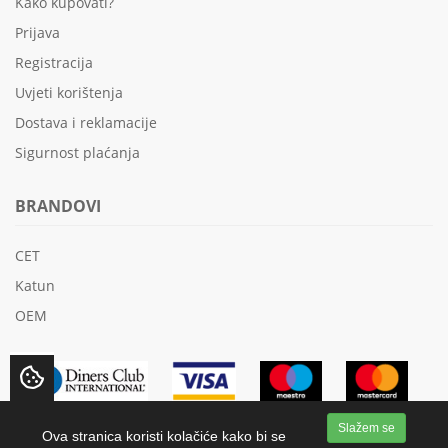
Kako kupovati?
Prijava
Registracija
Uvjeti korištenja
Dostava i reklamacije
Sigurnost plaćanja
BRANDOVI
CET
Katun
OEM
Slažem se
Ova stranica koristi kolačiće kako bi se