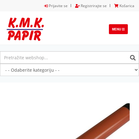
Prijavite se
Registrirajte se
Košarica
TOGGLE
MENU
NAVIGATION
Previous
Next