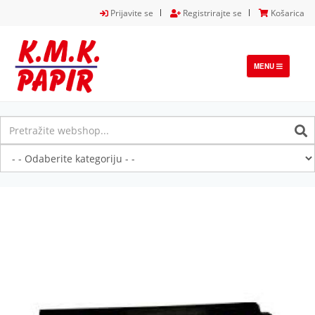
Prijavite se
Registrirajte se
Košarica
TOGGLE
MENU
NAVIGATION
Previous
Next