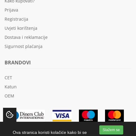
Kako kupovati?
Prijava
Registracija
Uvjeti korištenja
Dostava i reklamacije
Sigurnost plaćanja
BRANDOVI
CET
Katun
OEM
Slažem se
Ova stranica koristi kolačiće kako bi se