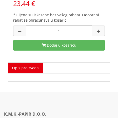
23,44 €
* Cijene su iskazane bez vašeg rabata. Odobreni
rabat se obračunava u košarici.
Dodaj u košaricu
Opis proizvoda
K.M.K.-PAPIR D.O.O.