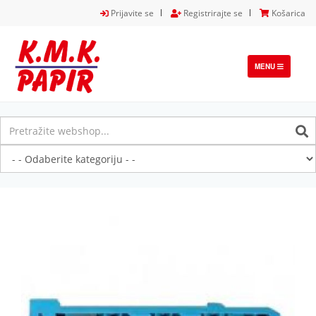
Prijavite se
Registrirajte se
Košarica
TOGGLE
MENU
NAVIGATION
Previous
Next