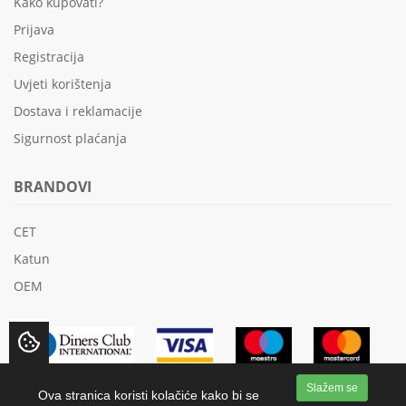
Kako kupovati?
Prijava
Registracija
Uvjeti korištenja
Dostava i reklamacije
Sigurnost plaćanja
BRANDOVI
CET
Katun
OEM
Slažem se
Ova stranica koristi kolačiće kako bi se