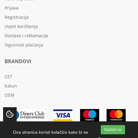
Prijava
Registracija
Uvjeti korištenja
Dostava i reklamacije
Sigurnost plaćanja
BRANDOVI
CET
Katun
OEM
Slažem se
Ova stranica koristi kolačiće kako bi se