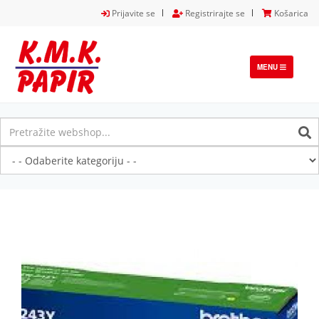
Prijavite se
Registrirajte se
Košarica
TOGGLE
MENU
NAVIGATION
Previous
Next