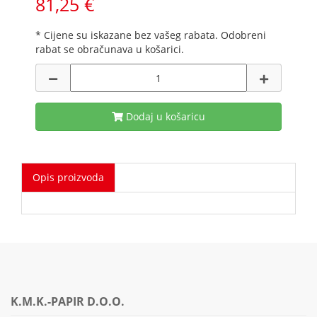
81,25 €
* Cijene su iskazane bez vašeg rabata. Odobreni
rabat se obračunava u košarici.
Dodaj u košaricu
Opis proizvoda
K.M.K.-PAPIR D.O.O.