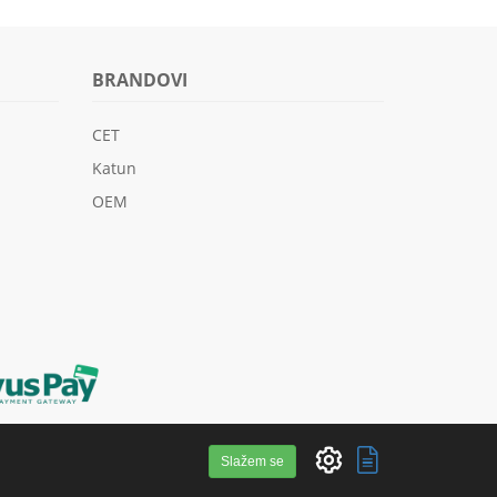
BRANDOVI
CET
Katun
OEM
Slažem se
a web stranica
-
Extreme IT