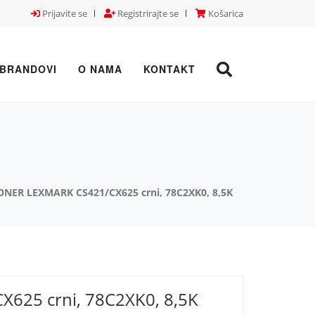
Prijavite se
Registrirajte se
Košarica
BRANDOVI
O NAMA
KONTAKT
ONER LEXMARK CS421/CX625 crni, 78C2XK0, 8,5K
625 crni, 78C2XK0, 8,5K