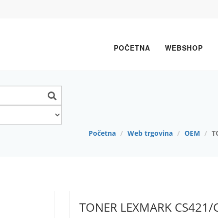
POČETNA
WEBSHOP
Početna
Web trgovina
OEM
T
Next
TONER LEXMARK CS421/CX