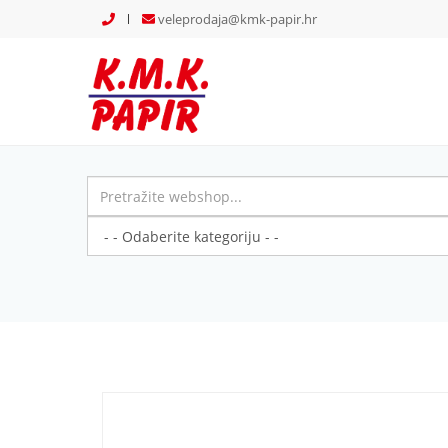
veleprodaja@kmk-papir.hr
Previous