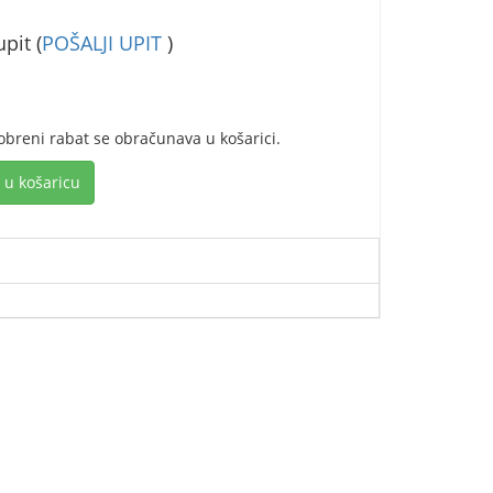
pit (
POŠALJI UPIT
)
obreni rabat se obračunava u košarici.
 u košaricu