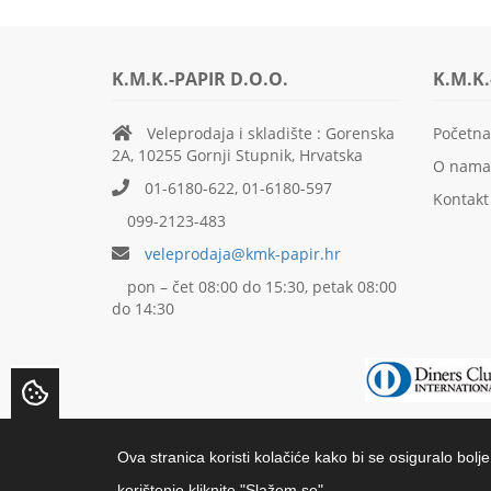
K.M.K.-PAPIR D.O.O.
K.M.K.
Veleprodaja i skladište : Gorenska
Početna
2A, 10255 Gornji Stupnik, Hrvatska
O nama
01-6180-622, 01-6180-597
Kontakt
099-2123-483
veleprodaja@kmk-papir.hr
pon – čet 08:00 do 15:30, petak 08:00
do 14:30
Ova stranica koristi kolačiće kako bi se osiguralo bolj
Copyright 2018 K.M.K.-Papir d.o.o. | All rights reser
korištenje kliknite "Slažem se".