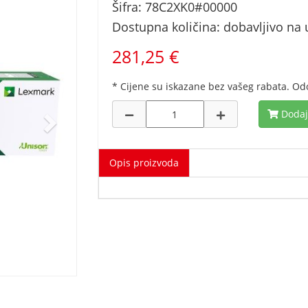
Šifra: 78C2XK0#00000
Dostupna količina: dobavljivo na u
281,25 €
* Cijene su iskazane bez vašeg rabata. Od
Dodaj
Opis proizvoda