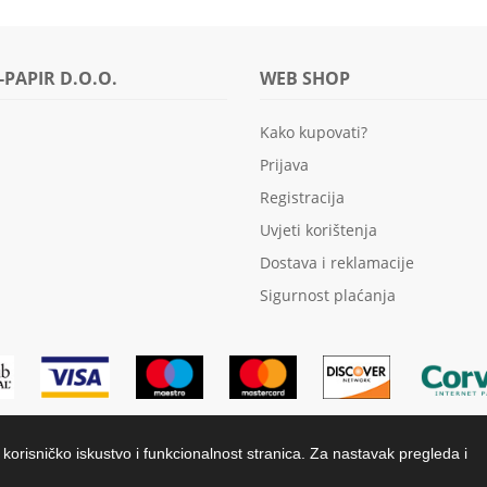
-PAPIR D.O.O.
WEB SHOP
Kako kupovati?
Prijava
Registracija
Uvjeti korištenja
Dostava i reklamacije
Sigurnost plaćanja
e korisničko iskustvo i funkcionalnost stranica. Za nastavak pregleda i
ved.
Izrad