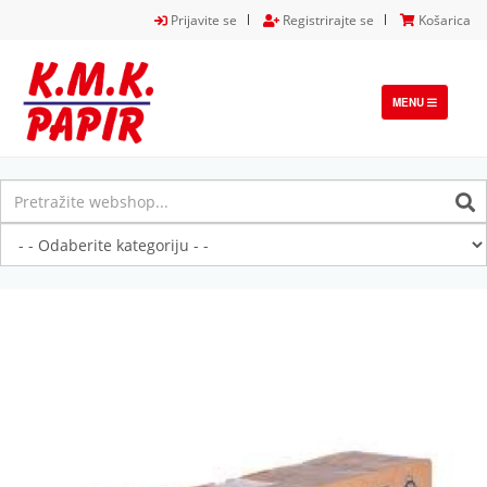
Prijavite se
Registrirajte se
Košarica
TOGGLE
MENU
NAVIGATION
Previous
Next