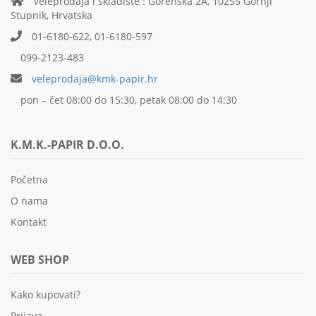
Veleprodaja i skladište : Gorenska 2A, 10255 Gornji
Stupnik, Hrvatska
01-6180-622, 01-6180-597
099-2123-483
veleprodaja@kmk-papir.hr
pon – čet 08:00 do 15:30, petak 08:00 do 14:30
K.M.K.-PAPIR D.O.O.
Početna
O nama
Kontakt
WEB SHOP
Kako kupovati?
Prijava