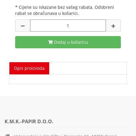
* Cijene su iskazane bez vašeg rabata. Odobreni
rabat se obračunava u košarici.
Dodaj u košaricu
Opis proizvoda
K.M.K.-PAPIR D.O.O.