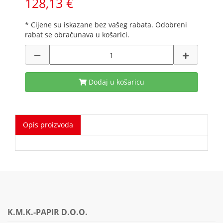
128,13 €
* Cijene su iskazane bez vašeg rabata. Odobreni
rabat se obračunava u košarici.
Dodaj u košaricu
Opis proizvoda
K.M.K.-PAPIR D.O.O.