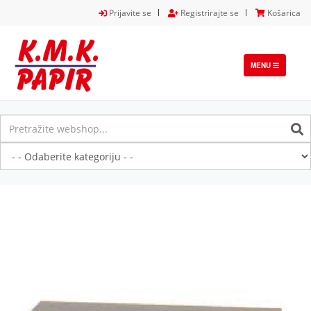
Prijavite se
Registrirajte se
Košarica
TOGGLE
MENU
NAVIGATION
Previous
Next