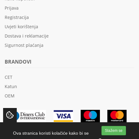
Prijava
Registracija
Uvjeti korištenja
Dostava i reklamacije
Sigurnost plaćanja
BRANDOVI
CET
Katun
OEM
Slažem se
Ova stranica koristi kolačiće kako bi se