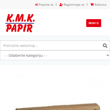
Prijavite se
Registrirajte se
Košarica
TOGGLE
MENU
NAVIGATION
Previous
Next