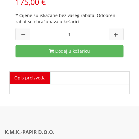
175,00 €
* Cijene su iskazane bez vašeg rabata. Odobreni
rabat se obračunava u košarici.
Dodaj u košaricu
Opis proizvoda
K.M.K.-PAPIR D.O.O.