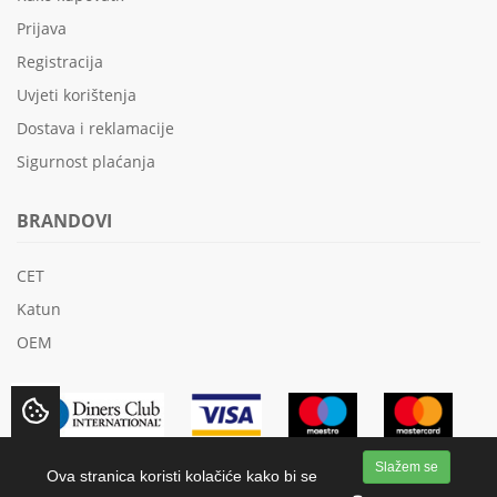
Prijava
Registracija
Uvjeti korištenja
Dostava i reklamacije
Sigurnost plaćanja
BRANDOVI
CET
Katun
OEM
Slažem se
Ova stranica koristi kolačiće kako bi se