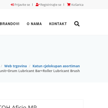
Prijavite se
Registrirajte se
Košarica
BRANDOVI
O NAMA
KONTAKT
Web trgovina
Katun cjelokupan asortiman
nit+Drum Lubricant Bar+Roller Lubricant Brush
COH Aficio MP