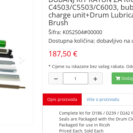
C4503/C5503/C6003, bub
charge unit+Drum Lubrica
Brush
Šifra: K052504#00000
Dostupna količina: dobavljivo na u
187,50 €
* Cijene su iskazane bez vašeg rabata. Od
Dodaj
Opis proizvoda
Više o proizvodu
Complete kit for D186 / D239 / D242 
Seals are Packaged with the Drum Cl
Packaged for use in Ricoh
Priced Each, Sold Each