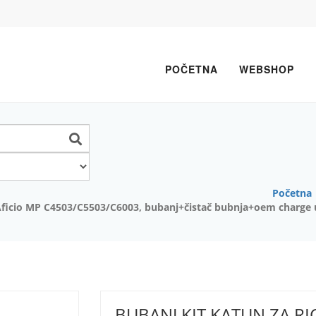
POČETNA
WEBSHOP
Početna
icio MP C4503/C5503/C6003, bubanj+čistač bubnja+oem charge u
Next
BUBANJ KIT KATUN ZA RI