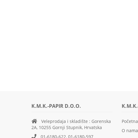
K.M.K.-PAPIR D.O.O.
K.M.K.
Veleprodaja i skladište : Gorenska
Početna
2A, 10255 Gornji Stupnik, Hrvatska
O nama
01-6180-622, 01-6180-597