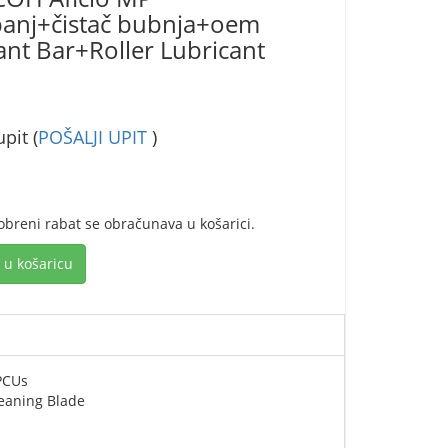
anj+čistač bubnja+oem
nt Bar+Roller Lubricant
pit (
POŠALJI UPIT
)
obreni rabat se obračunava u košarici.
 u košaricu
PCUs
eaning Blade