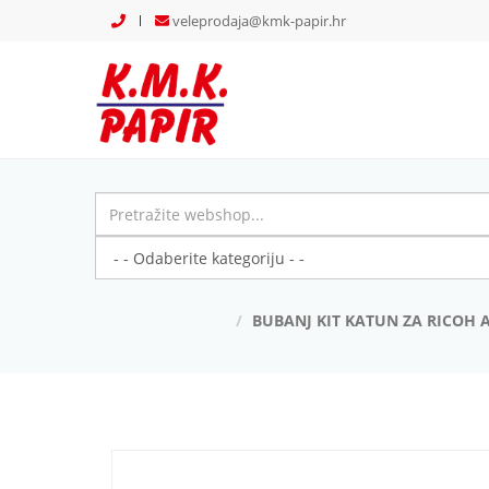
veleprodaja@kmk-papir.hr
BUBANJ KIT KATUN ZA RICOH Af
Previous