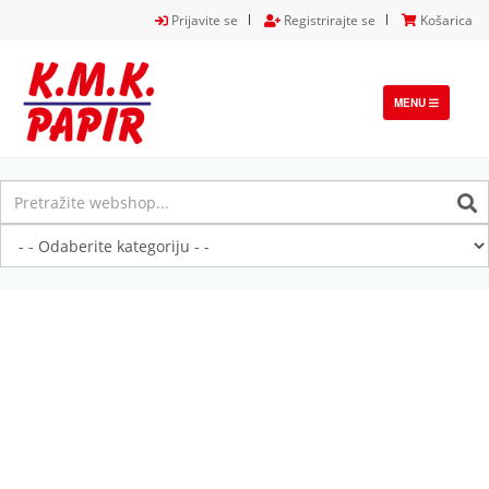
Prijavite se
Registrirajte se
Košarica
TOGGLE
MENU
NAVIGATION
Previous
Next