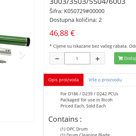
3003/3503/5504/6003
Šifra: K050729#00000
Dostupna količina: 2
46,88 €
* Cijene su iskazane bez vašeg rabata. Od
Dodaj
Opis proizvoda
Više o proizvodu
For D186 / D239 / D242 PCUs
Packaged for use in Ricoh
Priced Each, Sold Each
Contains :
(1) OPC Drum
(1) Drum Cleaning Blade