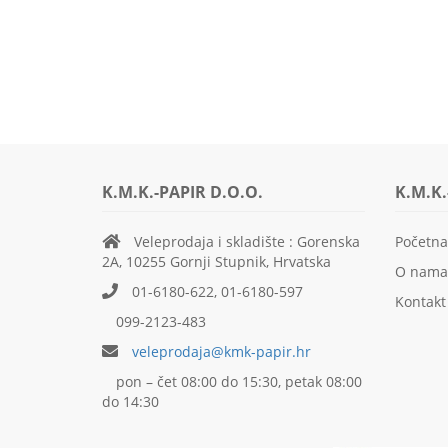
K.M.K.-PAPIR D.O.O.
K.M.K.
Veleprodaja i skladište : Gorenska
Početna
2A, 10255 Gornji Stupnik, Hrvatska
O nama
01-6180-622, 01-6180-597
Kontakt
099-2123-483
veleprodaja@kmk-papir.hr
pon – čet 08:00 do 15:30, petak 08:00
do 14:30