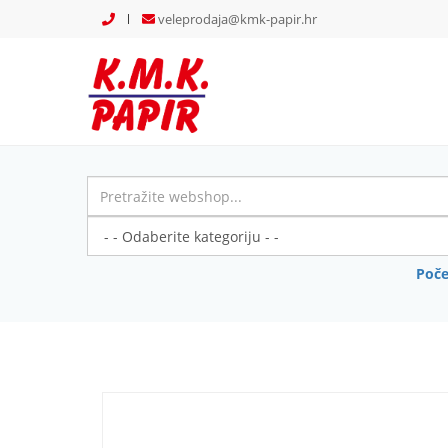
veleprodaja@kmk-papir.hr
Poče
Previous