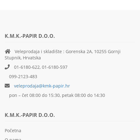
K.M.K.-PAPIR D.O.O.
Veleprodaja i skladište : Gorenska 2A, 10255 Gornji
Stupnik, Hrvatska
01-6180-622, 01-6180-597
099-2123-483
veleprodaja@kmk-papir.hr
pon – čet 08:00 do 15:30, petak 08:00 do 14:30
K.M.K.-PAPIR D.O.O.
Početna
O nama