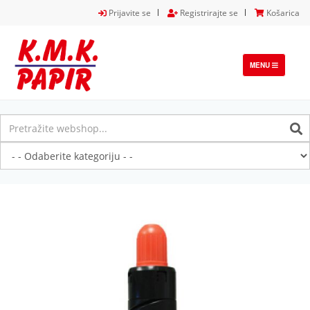
Prijavite se
Registrirajte se
Košarica
TOGGLE
MENU
NAVIGATION
Previous
Next