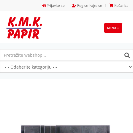
Prijavite se
Registrirajte se
Košarica
TOGGLE
MENU
NAVIGATION
Previous
Next