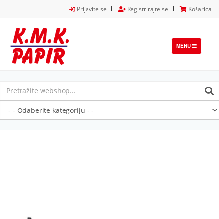
Prijavite se
Registrirajte se
Košarica
TOGGLE
MENU
NAVIGATION
Previous
Next