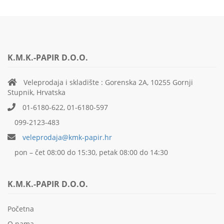
K.M.K.-PAPIR D.O.O.
Veleprodaja i skladište : Gorenska 2A, 10255 Gornji
Stupnik, Hrvatska
01-6180-622, 01-6180-597
099-2123-483
veleprodaja@kmk-papir.hr
pon – čet 08:00 do 15:30, petak 08:00 do 14:30
K.M.K.-PAPIR D.O.O.
Početna
O nama