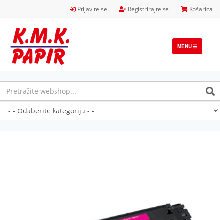
Prijavite se
Registrirajte se
Košarica
TOGGLE
MENU
NAVIGATION
Previous
Next