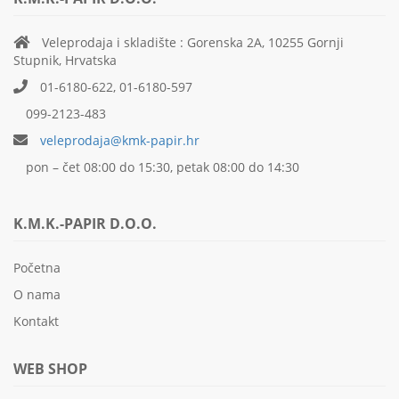
Veleprodaja i skladište : Gorenska 2A, 10255 Gornji
Stupnik, Hrvatska
01-6180-622, 01-6180-597
099-2123-483
veleprodaja@kmk-papir.hr
pon – čet 08:00 do 15:30, petak 08:00 do 14:30
K.M.K.-PAPIR D.O.O.
Početna
O nama
Kontakt
WEB SHOP