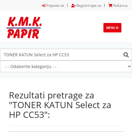
Prijavite se
Registrirajte se
Košarica
TOGGLE
MENU
NAVIGATION
Rezultati pretrage za
"TONER KATUN Select za
HP CC53":