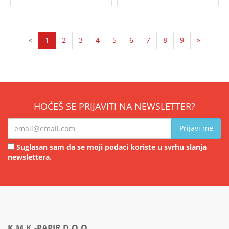
«
1
2
3
4
5
6
7
8
9
»
HOĆEŠ SE PRIJAVITI NA NEWSLETTER?
Prijavi me
Suglasan sam da se moji podaci koriste u svrhu slanja
newslettera.
K.M.K.-PAPIR D.O.O.