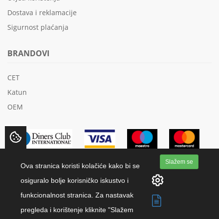
Dostava i reklamacije
Sigurnost plaćanja
BRANDOVI
CET
Katun
OEM
Slažem se
Ova stranica koristi kolačiće kako bi se
osiguralo bolje korisničko iskustvo i
funkcionalnost stranica. Za nastavak
Copyright 2018 K.M.K.-Papir d.o.o. | All rights reserved.
pregleda i korištenje kliknite "Slažem