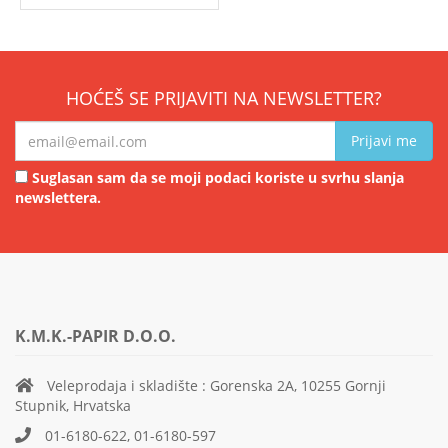
HOĆEŠ SE PRIJAVITI NA NEWSLETTER?
Prijavi me
Suglasan sam da se moji podaci koriste u svrhu slanja
newslettera.
K.M.K.-PAPIR D.O.O.
Veleprodaja i skladište : Gorenska 2A, 10255 Gornji
Stupnik, Hrvatska
01-6180-622, 01-6180-597