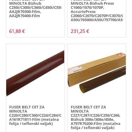
MINOLTA Bizhub
MINOLTA Bizhub Press
C250i/C300i/C360i/C450i/C550i/C650i,
C1060/1070/1070P,
AA2JR70300-Film,
AccurioPress
AA2JR70400-Film
C2060/C2070/C2070P/C3070/C3080
A50U765000/A50U757700/A50U73
61,88 €
231,25 €
FUSER BELT CET ZA
FUSER BELT CET ZA
MINOLTA
MINOLTA
C220/C280/C360/C224/C284/C364/C454/C364/C258/C308/C368/biz.224
C227/C287/C226/C256/C266,
A161R71811-Film (metalna
Bizhub 308e/368e/458e,
folija / teflonski valjak)
A797R70200-Film (metalna
folija / teflonski valjak)