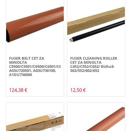
FUSER BELT CET ZA
FUSER CLEANING ROLLER
MINOLTA
CET ZA MINOLTA
C5500/C5501/C6500/C6501/C6000/7000/7000P,
C452/C552/C652/ Bizhub
A03U720501, A03U736100,
502/552/602/652
A1DU736000
124,38 €
12,50 €