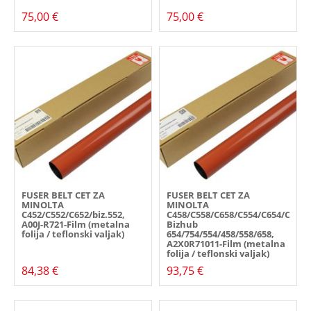
75,00 €
75,00 €
FUSER BELT CET ZA
FUSER BELT CET ZA
MINOLTA
MINOLTA
C452/C552/C652/biz.552,
C458/C558/C658/C554/C654/C754,
A00J-R721-Film (metalna
Bizhub
folija / teflonski valjak)
654/754/554/458/558/658,
A2X0R71011-Film (metalna
folija / teflonski valjak)
84,38 €
93,75 €