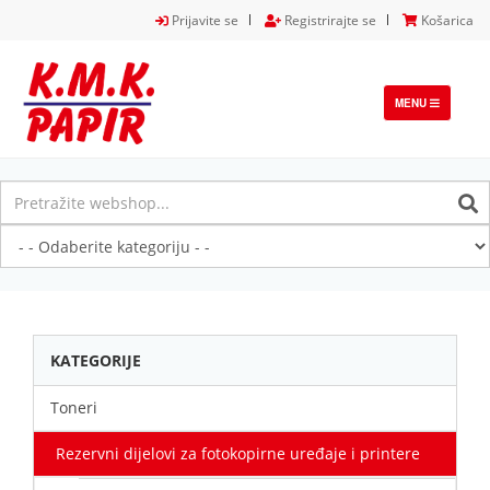
Prijavite se
Registrirajte se
Košarica
TOGGLE
MENU
NAVIGATION
KATEGORIJE
Toneri
Rezervni dijelovi za fotokopirne uređaje i printere