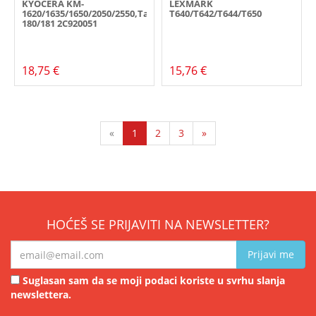
KYOCERA KM-
LEXMARK
1620/1635/1650/2050/2550,Taskalfa
T640/T642/T644/T650
180/181 2C920051
18,75 €
15,76 €
«
1
2
3
»
HOĆEŠ SE PRIJAVITI NA NEWSLETTER?
Prijavi me
Suglasan sam da se moji podaci koriste u svrhu slanja
newslettera.