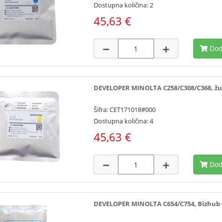
Dostupna količina: 2
45,63 €
Dod
DEVELOPER MINOLTA C258/C308/C368, žuti
Šifra: CET171018#000
Dostupna količina: 4
45,63 €
Dod
DEVELOPER MINOLTA C654/C754, Bizhub 65