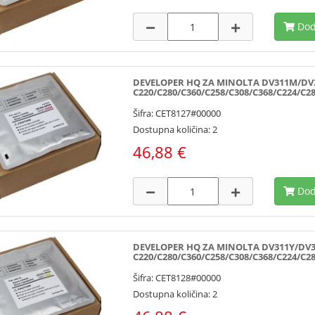
Dod
DEVELOPER HQ ZA MINOLTA DV311M/DV3
C220/C280/C360/C258/C308/C368/C224/C28
Šifra: CET8127#00000
Dostupna količina: 2
46,88 €
Dod
DEVELOPER HQ ZA MINOLTA DV311Y/DV31
C220/C280/C360/C258/C308/C368/C224/C28
Šifra: CET8128#00000
Dostupna količina: 2