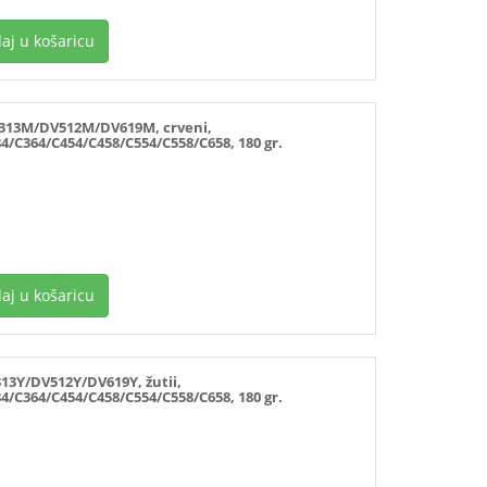
aj u košaricu
13M/DV512M/DV619M, crveni,
4/C364/C454/C458/C554/C558/C658, 180 gr.
aj u košaricu
3Y/DV512Y/DV619Y, žutii,
4/C364/C454/C458/C554/C558/C658, 180 gr.