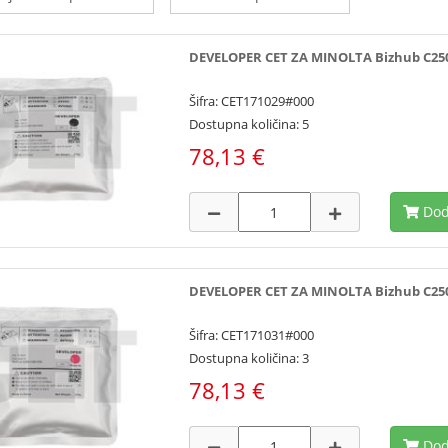
DEVELOPER CET ZA MINOLTA Bizhub C250i/
Šifra: CET171029#000
Dostupna količina: 5
78,13 €
Dod
DEVELOPER CET ZA MINOLTA Bizhub C250i/
Šifra: CET171031#000
Dostupna količina: 3
78,13 €
Dod