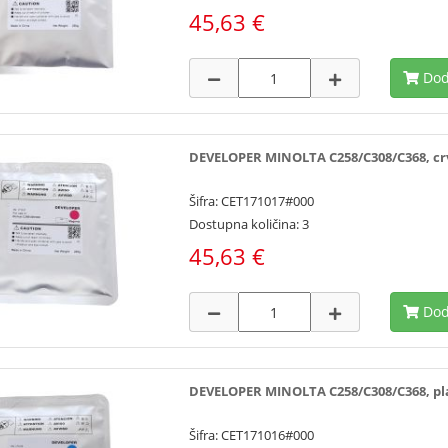
45,63 €
Dod
DEVELOPER MINOLTA C258/C308/C368, crve
Šifra: CET171017#000
Dostupna količina: 3
45,63 €
Dod
DEVELOPER MINOLTA C258/C308/C368, plav
Šifra: CET171016#000