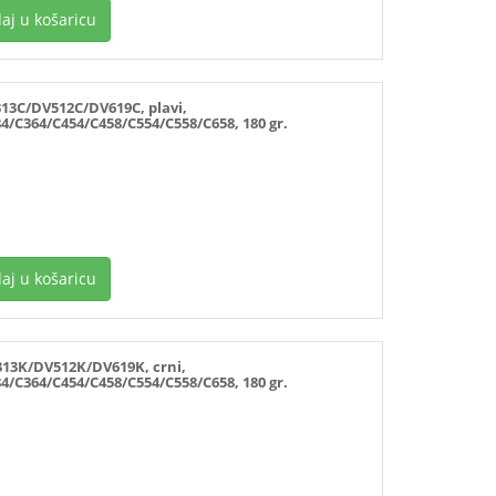
aj u košaricu
3C/DV512C/DV619C, plavi,
4/C364/C454/C458/C554/C558/C658, 180 gr.
aj u košaricu
3K/DV512K/DV619K, crni,
4/C364/C454/C458/C554/C558/C658, 180 gr.