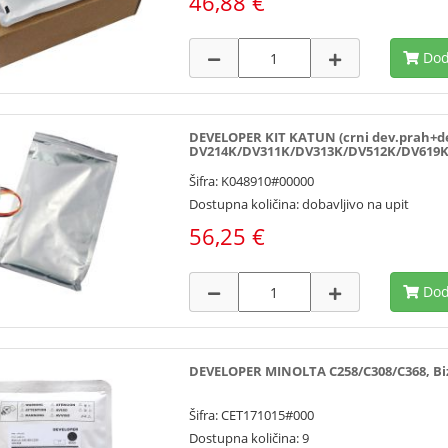
46,88 €
Dod
DEVELOPER KIT KATUN (crni dev.prah+d
DV214K/DV311K/DV313K/DV512K/DV619
Šifra: K048910#00000
Dostupna količina: dobavljivo na upit
56,25 €
Dod
DEVELOPER MINOLTA C258/C308/C368, Bizh
Šifra: CET171015#000
Dostupna količina: 9