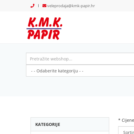
veleprodaja@kmk-papir.hr
* Cijen
KATEGORIJE