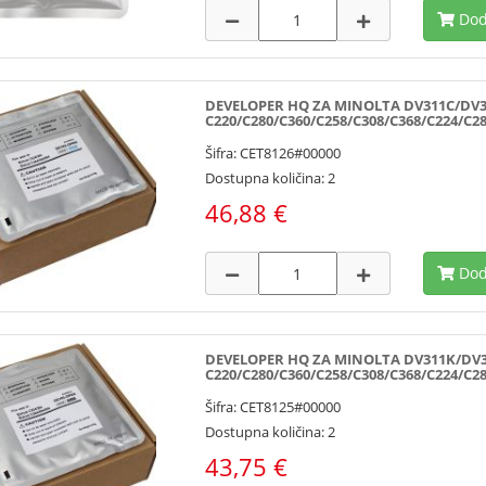
Dod
DEVELOPER HQ ZA MINOLTA DV311C/DV31
C220/C280/C360/C258/C308/C368/C224/C28
Šifra: CET8126#00000
Dostupna količina: 2
46,88 €
Dod
DEVELOPER HQ ZA MINOLTA DV311K/DV31
C220/C280/C360/C258/C308/C368/C224/C28
Šifra: CET8125#00000
Dostupna količina: 2
43,75 €