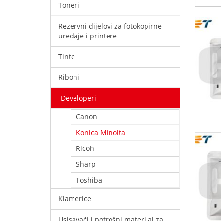
Toneri
Rezervni dijelovi za fotokopirne
uređaje i printere
Tinte
Riboni
Developeri
Canon
Konica Minolta
Ricoh
Sharp
Toshiba
Klamerice
Usisavači i potrošni materijal za