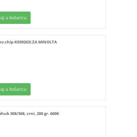
aj u košaricu
ev.chip K039263) ZA MINOLTA
K
aj u košaricu
ub 308/368, crni, 200 gr. 600K