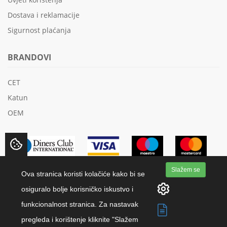
Dostava i reklamacije
Sigurnost plaćanja
BRANDOVI
CET
Katun
OEM
Slažem se
Ova stranica koristi kolačiće kako bi se
osiguralo bolje korisničko iskustvo i
funkcionalnost stranica. Za nastavak
Copyright 2018 K.M.K.-Papir d.o.o. | All rights reserved.
pregleda i korištenje kliknite "Slažem