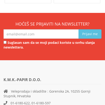
HOĆEŠ SE PRIJAVITI NA NEWSLETTER?
Prijavi me
Suglasan sam da se moji podaci koriste u svrhu slanja
newslettera.
K.M.K.-PAPIR D.O.O.
Veleprodaja i skladište : Gorenska 2A, 10255 Gornji
Stupnik, Hrvatska
01-6180-622, 01-6180-597