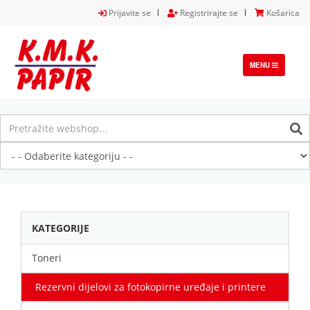
Prijavite se
Registrirajte se
Košarica
TOGGLE
MENU
NAVIGATION
KATEGORIJE
Toneri
Rezervni dijelovi za fotokopirne uređaje i printere