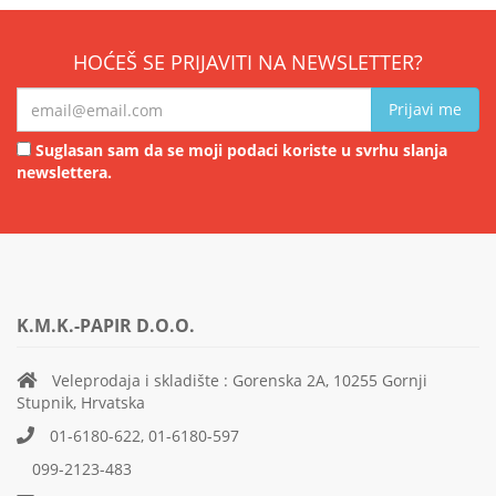
HOĆEŠ SE PRIJAVITI NA NEWSLETTER?
Prijavi me
Suglasan sam da se moji podaci koriste u svrhu slanja
newslettera.
K.M.K.-PAPIR D.O.O.
Veleprodaja i skladište : Gorenska 2A, 10255 Gornji
Stupnik, Hrvatska
01-6180-622, 01-6180-597
099-2123-483