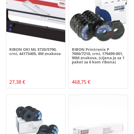
RIBON OKI ML 5720/5790,
RIBON Printronix P
crni, 44173405, 8M znakova
7000/7210, crni, 179499-001,
90M znakova, (cijena je za 1
paket sa 6 kom ribona)
27,38 €
468,75 €