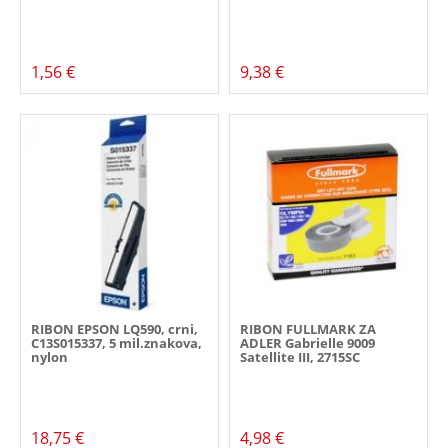
1,56 €
9,38 €
RIBON EPSON LQ590, crni,
RIBON FULLMARK ZA
C13S015337, 5 mil.znakova,
ADLER Gabrielle 9009
nylon
Satellite III, 2715SC
18,75 €
4,98 €