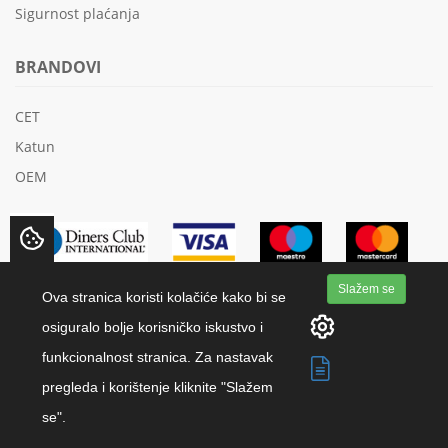
Sigurnost plaćanja
BRANDOVI
CET
Katun
OEM
Slažem se
Ova stranica koristi kolačiće kako bi se
osiguralo bolje korisničko iskustvo i
funkcionalnost stranica. Za nastavak
Copyright 2018 K.M.K.-Papir d.o.o. | All rights reserved.
pregleda i korištenje kliknite "Slažem
Izrada web stranica
-
Extreme IT
se".