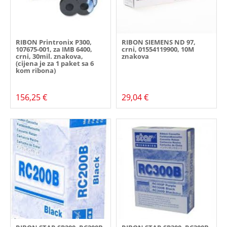
RIBON Printronix P300,
RIBON SIEMENS ND 97,
107675-001, za IMB 6400,
crni, 01554119900, 10M
crni, 30mil. znakova,
znakova
(cijena je za 1 paket sa 6
kom ribona)
156,25 €
29,04 €