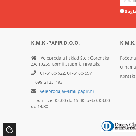
Sugla
K.M.K.-PAPIR D.O.O.
K.M.K.
Veleprodaja i skladište : Gorenska
Početna
2A, 10255 Gornji Stupnik, Hrvatska
O nama
01-6180-622, 01-6180-597
Kontakt
099-2123-483
veleprodaja@kmk-papir.hr
pon – čet 08:00 do 15:30, petak 08:00
do 14:30