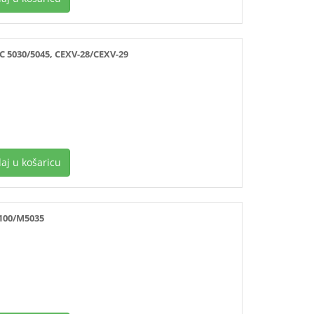
 5030/5045, CEXV-28/CEXV-29
aj u košaricu
5100/M5035