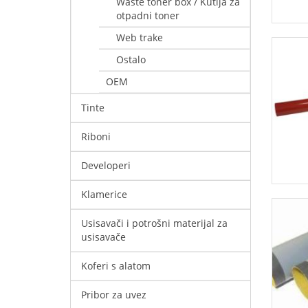
Waste toner box / Kutija za
otpadni toner
Web trake
Ostalo
OEM
Tinte
Riboni
Developeri
Klamerice
Usisavači i potrošni materijal za
usisavače
Koferi s alatom
Pribor za uvez