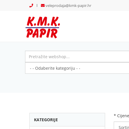
veleprodaja@kmk-papir.hr
* Cijen
KATEGORIJE