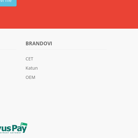
avi me
BRANDOVI
CET
Katun
OEM