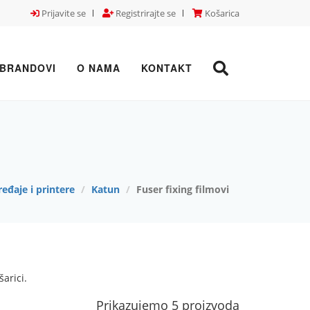
Prijavite se
Registrirajte se
Košarica
BRANDOVI
O NAMA
KONTAKT
ređaje i printere
Katun
Fuser fixing filmovi
arici.
Prikazujemo 5 proizvoda