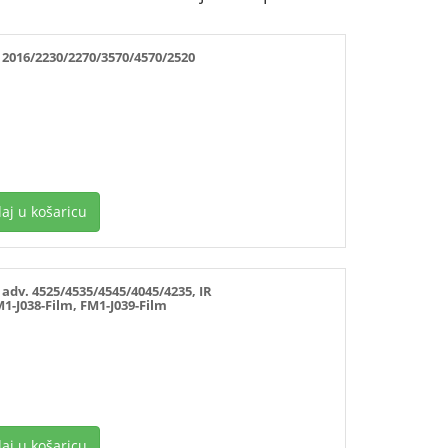
016/2230/2270/3570/4570/2520
aj u košaricu
dv. 4525/4535/4545/4045/4235, IR
M1-J038-Film, FM1-J039-Film
aj u košaricu