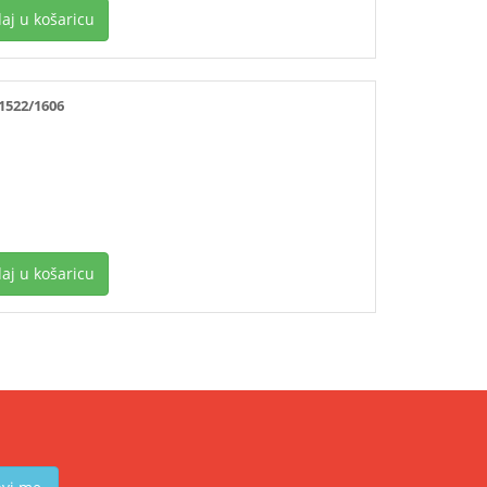
aj u košaricu
1522/1606
aj u košaricu