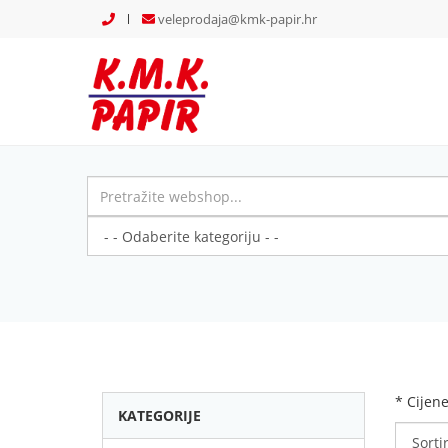
veleprodaja@kmk-papir.hr
* Cijen
KATEGORIJE