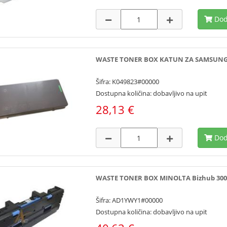
Dod
WASTE TONER BOX KATUN ZA SAMSUNG SC
Šifra: K049823#00000
Dostupna količina: dobavljivo na upit
28,13 €
Dod
WASTE TONER BOX MINOLTA Bizhub 300i/3
Šifra: AD1YWY1#00000
Dostupna količina: dobavljivo na upit