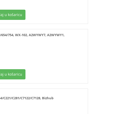
aj u košaricu
/654/754, WX-102, A2WYWY7, A2WYWY1,
aj u košaricu
4/C221/C281/C7122/C7128, Bizhub