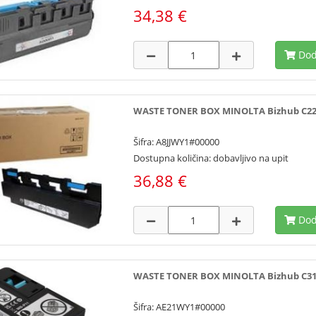
34,38 €
Dod
WASTE TONER BOX MINOLTA Bizhub C227
Šifra: A8JJWY1#00000
Dostupna količina: dobavljivo na upit
36,88 €
Dod
WASTE TONER BOX MINOLTA Bizhub C312
Šifra: AE21WY1#00000