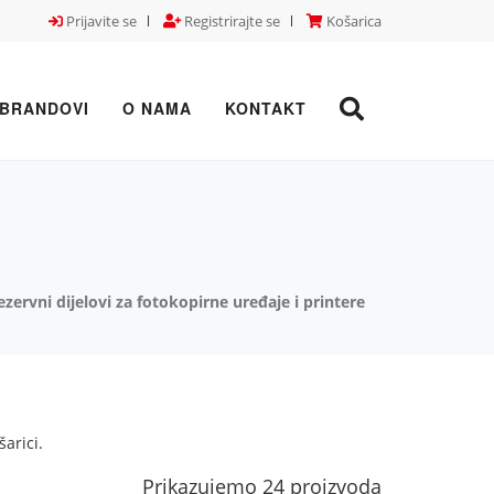
Prijavite se
Registrirajte se
Košarica
BRANDOVI
O NAMA
KONTAKT
ezervni dijelovi za fotokopirne uređaje i printere
arici.
Prikazujemo 24 proizvoda