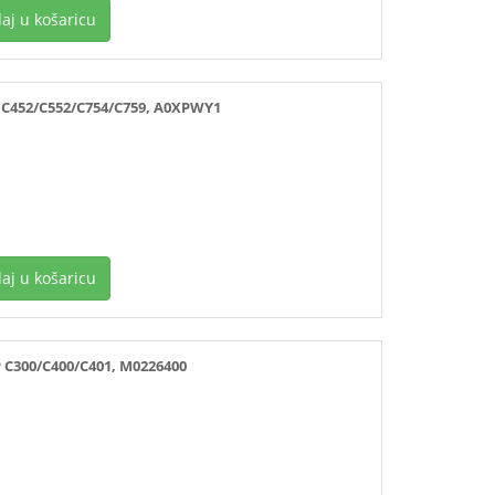
aj u košaricu
452/C552/C754/C759, A0XPWY1
aj u košaricu
300/C400/C401, M0226400