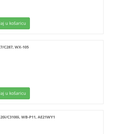
aj u košaricu
/C287, WX-105
aj u košaricu
0i/C3100i, WB-P11, AE21WY1