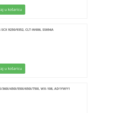
aj u košaricu
X 9250/9352, CLT-W606, SS694A
aj u košaricu
60i/450i/550i/650i/750i, WX-108, AD1YWY1