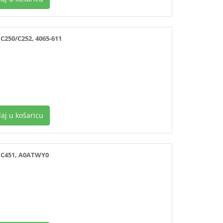
50/C252, 4065-611
aj u košaricu
C451, A0ATWY0