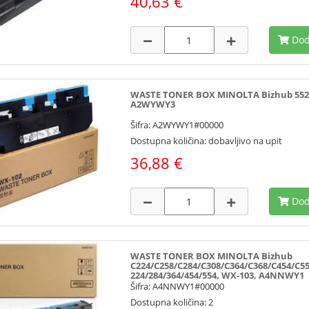
40,63 €
Dod
WASTE TONER BOX MINOLTA Bizhub 552
A2WYWY3
Šifra: A2WYWY1#00000
Dostupna količina: dobavljivo na upit
36,88 €
Dod
WASTE TONER BOX MINOLTA Bizhub
C224/C258/C284/C308/C364/C368/C454/C55
224/284/364/454/554, WX-103, A4NNWY1
Šifra: A4NNWY1#00000
Dostupna količina: 2