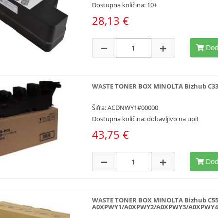
Dostupna količina: 10+
28,13 €
Dod
WASTE TONER BOX MINOLTA Bizhub C332
Šifra: ACDNWY1#00000
Dostupna količina: dobavljivo na upit
43,75 €
Dod
WASTE TONER BOX MINOLTA Bizhub C552
A0XPWY1/A0XPWY2/A0XPWY3/A0XPWY4