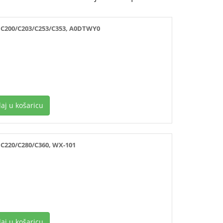
200/C203/C253/C353, A0DTWY0
aj u košaricu
220/C280/C360, WX-101
aj u košaricu