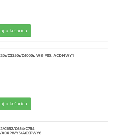
aj u košaricu
0i/C3350i/C4000i, WB-P08, ACDNWY1
aj u košaricu
/C652/C654/C754,
/A0XPWY5/A0XPWY6