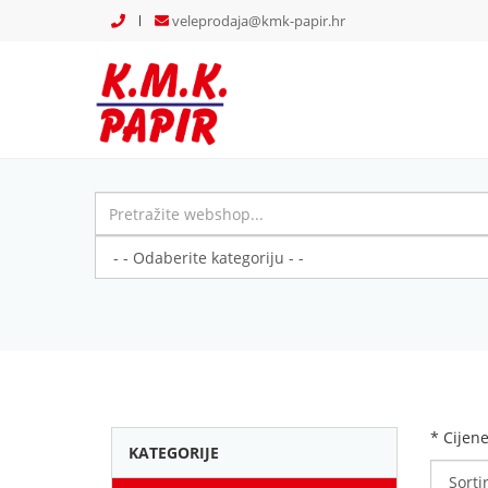
veleprodaja@kmk-papir.hr
* Cijen
KATEGORIJE