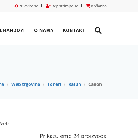
Prijavite se
Registrirajte se
Košarica
BRANDOVI
O NAMA
KONTAKT
na
Web trgovina
Toneri
Katun
Canon
arici.
Prikazujemo 24 proizvoda