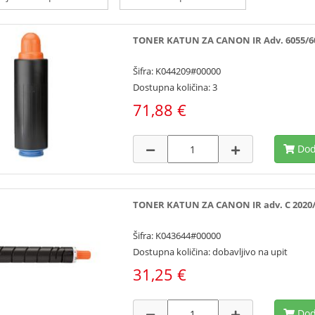
TONER KATUN ZA CANON IR Adv. 6055/6075
Šifra: K044209#00000
Dostupna količina: 3
71,88 €
Dod
TONER KATUN ZA CANON IR adv. C 2020/20
Šifra: K043644#00000
Dostupna količina: dobavljivo na upit
31,25 €
Dod