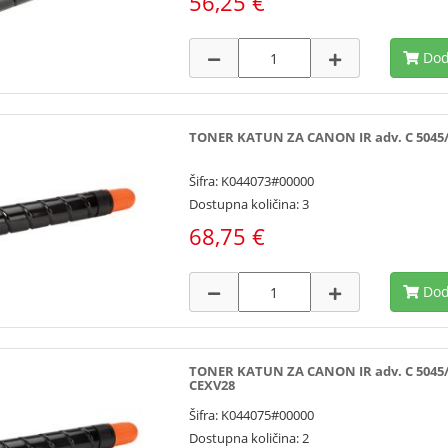
56,25 €
Dod
TONER KATUN ZA CANON IR adv. C 5045/50
Šifra: K044073#00000
Dostupna količina: 3
68,75 €
Dod
TONER KATUN ZA CANON IR adv. C 5045/505
CEXV28
Šifra: K044075#00000
Dostupna količina: 2