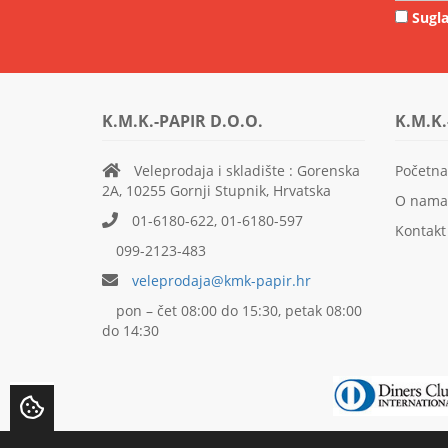
Sugla
K.M.K.-PAPIR D.O.O.
K.M.K.
Veleprodaja i skladište : Gorenska
Početna
2A, 10255 Gornji Stupnik, Hrvatska
O nama
01-6180-622, 01-6180-597
Kontakt
099-2123-483
veleprodaja@kmk-papir.hr
pon – čet 08:00 do 15:30, petak 08:00
do 14:30