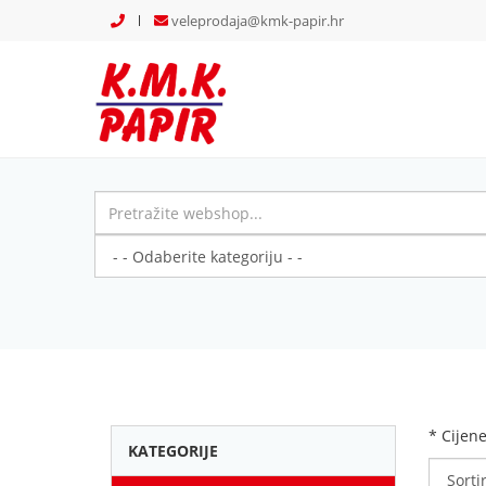
veleprodaja@kmk-papir.hr
* Cijen
KATEGORIJE