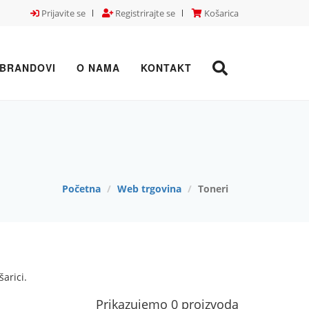
Prijavite se
Registrirajte se
Košarica
BRANDOVI
O NAMA
KONTAKT
Početna
Web trgovina
Toneri
arici.
Prikazujemo 0 proizvoda